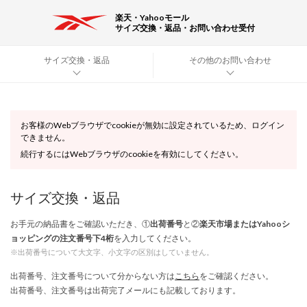
楽天・Yahooモール
サイズ交換・返品・お問い合わせ受付
サイズ交換・返品
その他のお問い合わせ
お客様のWebブラウザでcookieが無効に設定されているため、ログイン
できません。
続行するにはWebブラウザのcookieを有効にしてください。
サイズ交換・返品
お手元の納品書をご確認いただき、①
出荷番号
と②
楽天市場またはYahooシ
ョッピングの注文番号下4桁
を入力してください。
※出荷番号について大文字、小文字の区別はしていません。
出荷番号、注文番号について分からない方は
こちら
をご確認ください。
出荷番号、注文番号は出荷完了メールにも記載しております。